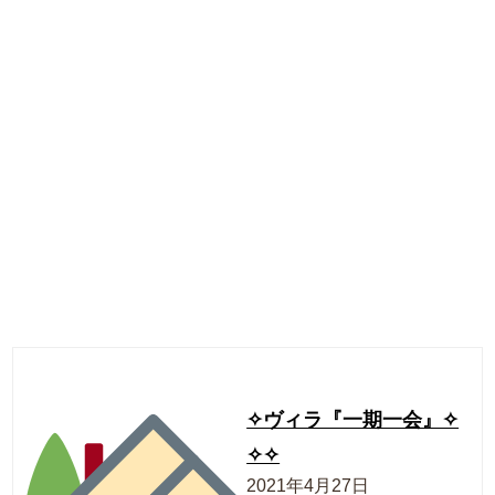
✧ヴィラ『一期一会』✧
✧✧
2021年4月27日