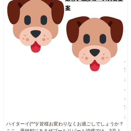
案
20
年
4
月
7
日
周
情
報
新
着
情
報
ハイターイ(^^)/ 皆様お変わりなくお過ごしでしょうか？
ここ、恩納村にあるザプールリゾート沖縄では、3月よ