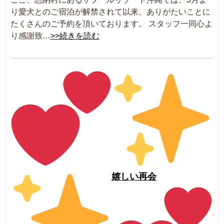
り愛犬とのご宿泊が解禁されて以来、ありがたいことに
たくさんのご予約を頂いております。 スタッフ一同心よ
り感謝致…
>>続きを読む
嬉しい再会
20
年
4