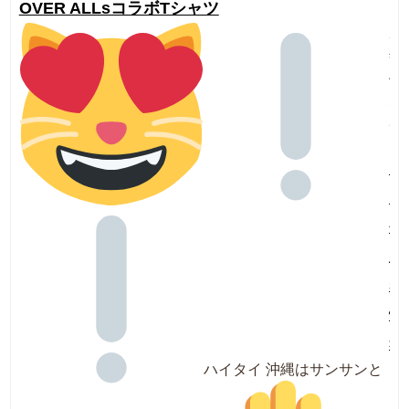
OVER ALLsコラボTシャツ
20
年
4
月
20
日
お
ら
せ
新
着
情
報
ハイタイ
沖縄はサンサンと