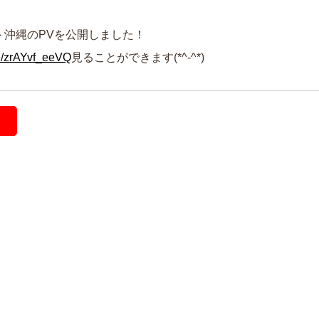
ート沖縄のPVを公開しました！
be/zrAYvf_eeVQ
見ることができます(*^-^*)