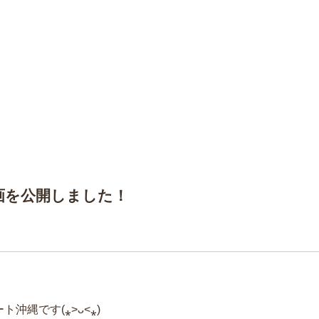
動画を公開しました！
沖縄です(⁎˃ᴗ˂⁎)