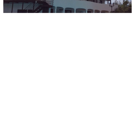
ご予約はこちらから
The Pool Resort OKINAWA
お待ちしていまーすヾ(≧▽≦)ﾉ
ブログ日記トッ
プへ