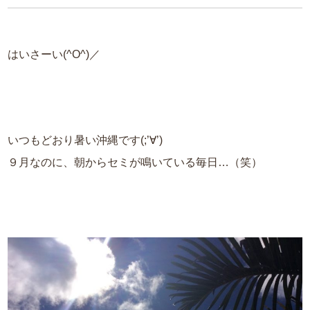
はいさーい(^O^)／
いつもどおり暑い沖縄です(;’∀’)
９月なのに、朝からセミが鳴いている毎日…（笑）